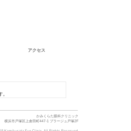
アクセス
す。
かみくらた眼科クリニック
横浜市戸塚区上倉田町447-1 プラージュ戸塚2F